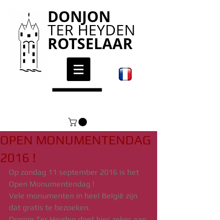
DONJON
TER HEYDEN
ROTSELAAR
OPEN MONUMENTENDAG
2016 !
Op zondag 11 september 2016 is het 
Open Monumentendag !
Vele monumenten in heel België zijn 
dat gratis te bezoeken.
Donjon Ter Heyden doet hier zeker aan 