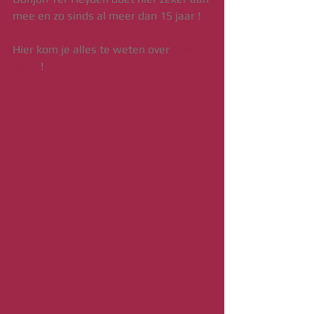
mee en zo sinds al meer dan 15 jaar !
Hier kom je alles te weten over 
OMD 
2016
 !  