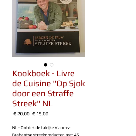
Kookboek - Livre
de Cuisine "Op Sjok
door een Straffe
Streek" NL
Normale
Verkoopprijs
 € 20,00 
€ 15,00
prijs
NL - Ontdek de talrijke Vlaams-
Brabantse streekproducten met 45