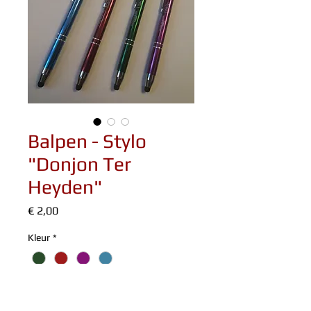
Balpen - Stylo
"Donjon Ter
Heyden"
Prijs
€ 2,00
Kleur
*
Handige en stijlvolle balpen met
ingebouwde stylus. Zwarte inkt.