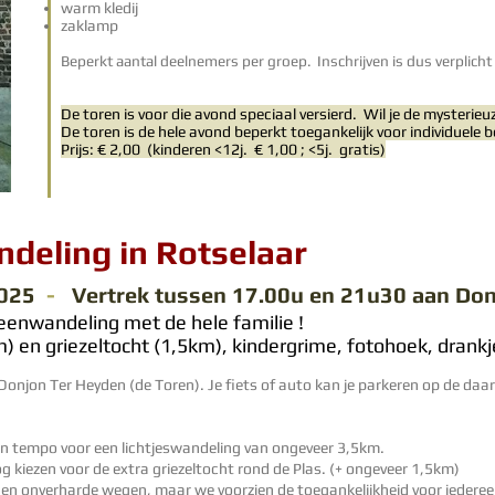
warm kledij
zaklamp
Beperkt aantal deelnemers per groep. Inschrijven is dus verplicht 
De toren is voor die avond speciaal versierd. Wil je de mysterieu
De toren is de hele avond beperkt toegankelijk voor individuele b
Prijs: € 2,00 (kinderen <12j. € 1,00 ; <5j. gratis)
deling in Rotselaar
025
-
Vertrek t
ussen 17.00u en 21
u30 aan Don
eenwandeling met de hele familie !
 en griezeltocht (1,5km), kindergrime, fotohoek, drankje,
Donjon Ter Heyden (de Toren). Je fiets of auto kan je parkeren op de da
en tempo voor een lichtjeswandeling van ongeveer 3,5km.
og kiezen voor de extra griezeltocht rond de Plas. (+ ongeveer 1,5km)
 en onverharde wegen, maar we voorzien de toegankelijkheid voor iederee