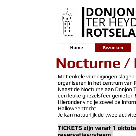
DONJON
TER HEY
ROTSEL
Home
Bezoeken
Nocturne /
Met enkele verenigingen slagen
organiseren in het centrum van 
Naast de Nocturne aan Donjon Te
een leuke griezelsfeer genieten 
Hieronder vind je zowel de infor
Halloweentocht.
Je kan natuurlijk de twee activi
TICKETS zijn vanaf 1 okto
reservatiesysteem.