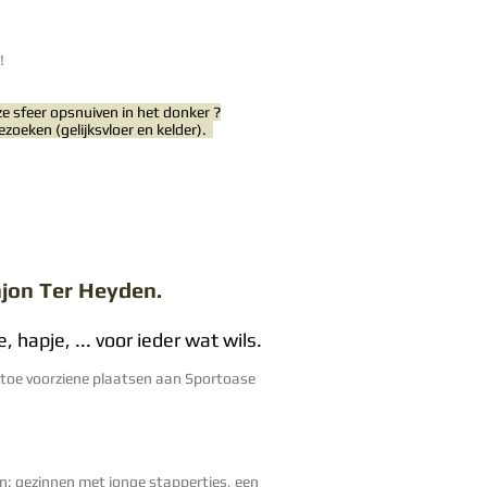
!
ze sfeer opsnuiven in het donker ?
ezoeken (gelijksvloer en kelder
)
.
jon Ter Heyden.
 hapje, ... voor ieder wat wils.
artoe voorziene plaatsen aan Sportoase
n: gezinnen met jonge stappertjes, een