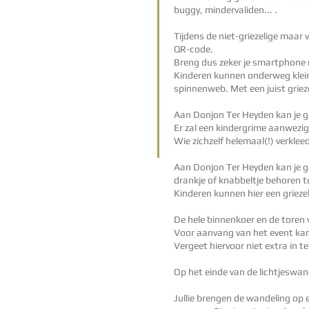
buggy, mindervaliden... .
Tijdens de niet-griezelige maar 
QR-code.
Breng dus zeker je smartphone
Kinderen kunnen onderweg klein
spinnenweb. Met een juist griez
​
Aan Donjon Ter Heyden kan je ge
Er zal een kindergrime aanwezig z
Wie zichzelf helemaal(!) verkleed
Aan Donjon Ter Heyden kan je g
drankje of knabbeltje behoren to
Kinderen kunnen hier een griez
De hele binnenkoer en de toren 
​Voor aanvang van het event kan
Vergeet hiervoor niet extra in te
Op het einde van de lichtjeswan
Jullie brengen de wandeling op 