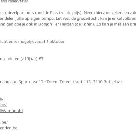
gens reservatie!
et griezelparcours rond de Plas (zelfde prijs). Neem hiervoor zeker een z
wandelen jullie op eigen tempo. Let wel, de griezeltocht kan je enkel volb
indigen doe je ook in Donjon Ter Heyden (de Toren). Zo kan je met een dra
plicht en is mogelijk vanaf 1 oktober.
n kinderen (>10jaar) €7
parking aan Sportoase 'De Toren' Torenstraat 115, 3110 Rotselaar.
e/
.be/
JWardhoofd
.be/
ienden.be