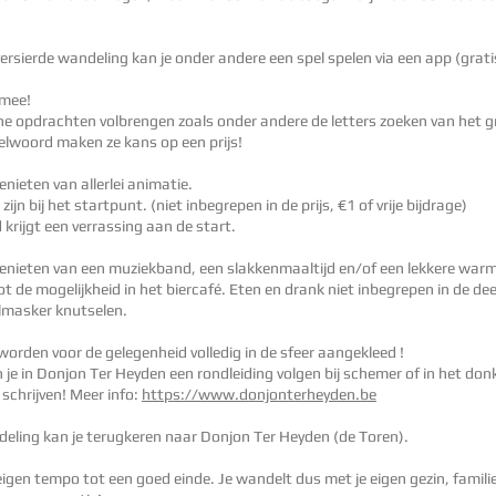
versierde wandeling kan je onder andere een spel spelen via een app (grati
 mee!
e opdrachten volbrengen zoals onder andere de letters zoeken van het gr
elwoord maken ze kans op een prijs!
nieten van allerlei animatie.
ijn bij het startpunt. (niet inbegrepen in de prijs, €1 of vrije bijdrage)
 krijgt een verrassing aan de start.
enieten van een muziekband, een slakkenmaaltijd en/of een lekkere war
t de mogelijkheid in het biercafé. Eten en drank niet inbegrepen in de de
elmasker knutselen.
worden voor de gelegenheid volledig in de sfeer aangekleed !
 je in Donjon Ter Heyden een rondleiding volgen bij schemer of in het don
 schrijven! Meer info:
https://www.donjonterheyden.be
deling kan je terugkeren naar Donjon Ter Heyden (de Toren).
eigen tempo tot een goed einde. Je wandelt dus met je eigen gezin, famili