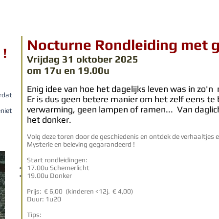
Nocturne
Rondleiding met g
 !
Vrijdag 31
oktober 2025
om 17u en 19.00u
Enig idee van hoe het dagelijks leven was in zo
rdat
Er is dus geen betere manier om het zel
f eens te 
verwarming, geen lampen of ramen... Van
daglic
eniet
het donker.
Volg deze toren door de geschiedenis en ontdek de verhaaltjes e
Mysterie en beleving gegarandeerd !
Start rondleidingen:
17.00u S
chemerlicht
19.00u Donker
Prijs: € 6,00 (kinderen <12j. € 4,00)
Duur: 1u20
Tips: