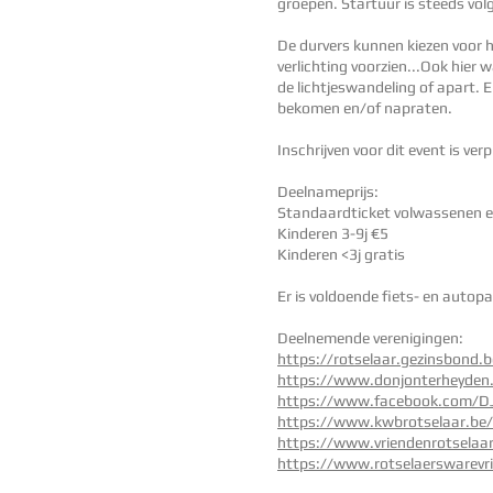
groepen. Startuur is steeds vol
De durvers kunnen kiezen voor h
verlichting voorzien...Ook hier 
de lichtjeswandeling of apart. E
bekomen en/of napraten.
Inschrijven voor dit event is ver
Deelnameprijs:
Standaardticket volwassenen e
Kinderen 3-9j €5
Kinderen <3j gratis
Er is voldoende fiets- en auto
Deelnemende verenigingen:
https://rotselaar.gezinsbond.b
https://www.donjonterheyden
https://www.facebook.com/D
https://www.kwbrotselaar.be/
https://www.vriendenrotselaar
https://www.rotselaerswarevr