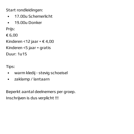
Start rondleidingen:
17.00u Schemerlicht
19.00u Donker
​Prijs:  
€ 6,00  
Kinderen <12 jaar = € 4,00  
Kinderen <5 jaar = gratis
Duur: 1u15
Tips:
warm kledij - stevig schoeisel
zaklamp / lantaarn
Beperkt aantal deelnemers per groep.  
Inschrijven is dus verplicht !!!