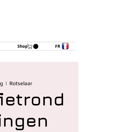
Shop
FR
ug
  |  
Rotselaar
ietrond
dingen