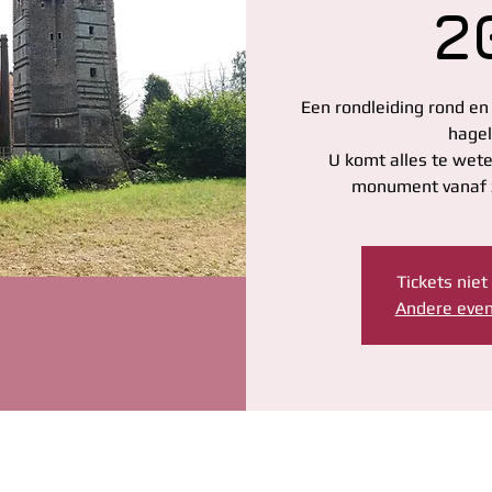
2
Een rondleiding rond en
hagel
U komt alles te wet
Tickets nie
Andere eve